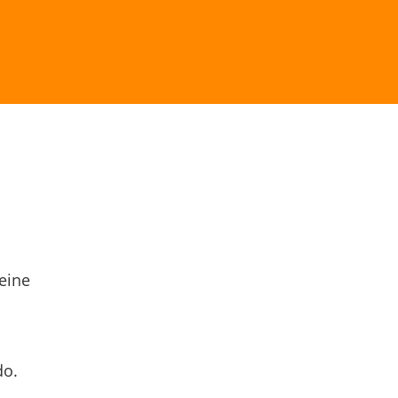
eine
do.