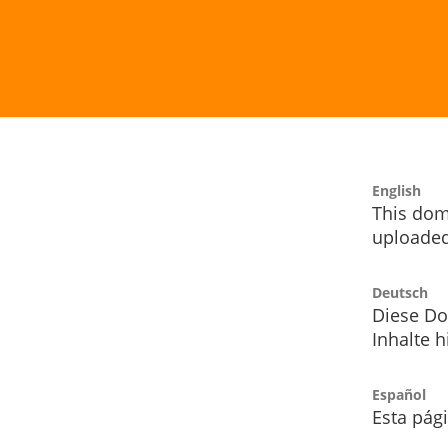
English
This dom
uploaded
Deutsch
Diese Do
Inhalte h
Español
Esta pág